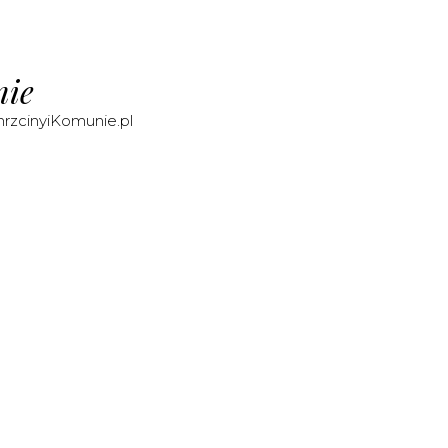
nie
hrzcinyiKomunie.pl