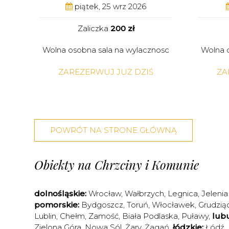
piątek, 25 wrz 2026
Zaliczka
200 zł
Wolna osobna sala na wylacznosc
Wolna 
ZAREZERWUJ JUŻ DZIŚ
ZA
POWRÓT NA STRONE GŁÓWNĄ
Obiekty na Chrzciny i Komunie
dolnośląskie:
Wrocław
,
Wałbrzych
,
Legnica
,
Jelenia
pomorskie:
Bydgoszcz
,
Toruń
,
Włocławek
,
Grudzią
Lublin
,
Chełm
,
Zamość
,
Biała Podlaska
,
Puławy
,
lubu
Zielona Góra
,
Nowa Sól
,
Żary
,
Żagań
,
łódzkie:
Łódź
,