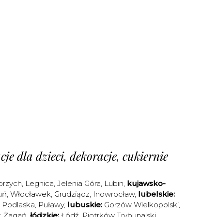
je dla dzieci, dekoracje, cukiernie
brzych
,
Legnica
,
Jelenia Góra
,
Lubin
,
kujawsko-
uń
,
Włocławek
,
Grudziądz
,
Inowrocław
,
lubelskie:
a Podlaska
,
Puławy
,
lubuskie:
Gorzów Wielkopolski
,
,
Żagań
,
łódzkie:
Łódź
,
Piotrków Trybunalski
,