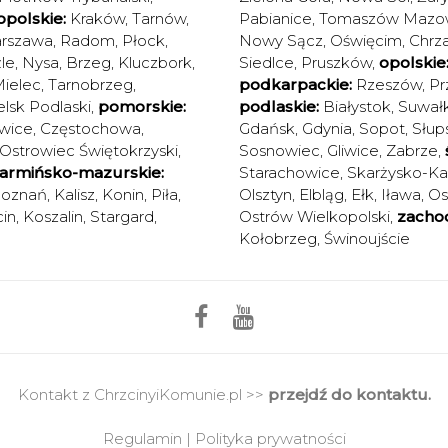
polskie:
Kraków
,
Tarnów
,
Pabianice
,
Tomaszów Mazow
rszawa
,
Radom
,
Płock
,
Nowy Sącz
,
Oświęcim
,
Chrz
le
,
Nysa
,
Brzeg
,
Kluczbork
,
Siedlce
,
Pruszków
,
opolskie
ielec
,
Tarnobrzeg
,
podkarpackie:
Rzeszów
,
Pr
elsk Podlaski
,
pomorskie:
podlaskie:
Białystok
,
Suwałk
wice
,
Częstochowa
,
Gdańsk
,
Gdynia
,
Sopot
,
Słup
Ostrowiec Świętokrzyski
,
Sosnowiec
,
Gliwice
,
Zabrze
,
armińsko-mazurskie:
Starachowice
,
Skarżysko-K
oznań
,
Kalisz
,
Konin
,
Piła
,
Olsztyn
,
Elbląg
,
Ełk
,
Iława
,
Os
in
,
Koszalin
,
Stargard
,
Ostrów Wielkopolski
,
zacho
Kołobrzeg
,
Świnoujście
Kontakt z ChrzcinyiKomunie.pl >>
przejdź do kontaktu.
Regulamin
|
Polityka prywatności