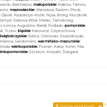
iecki
,
Bełchatów
,
małopolskie:
Kraków
,
Tarnów
,
anów
,
mazowieckie:
Warszawa
,
Radom
,
Płock
,
:
Opole
,
Kędzierzyn-Koźle
,
Nysa
,
Brzeg
,
Kluczbork
,
zemyśl
,
Stalowa Wola
,
Mielec
,
Tarnobrzeg
,
i
,
Łomża
,
Augustów
,
Bielsk Podlaski
,
pomorskie:
sk
,
Tczew
,
śląskie:
Katowice
,
Częstochowa
,
świętokrzyskie:
Kielce
,
Ostrowiec Świętokrzyski
,
amienna
,
Sandomierz
,
warmińsko-mazurskie:
tróda
,
wielkopolskie:
Poznań
,
Kalisz
,
Konin
,
Piła
,
dniopomorskie:
Szczecin
,
Koszalin
,
Stargard
,
Zostaw wiadomość