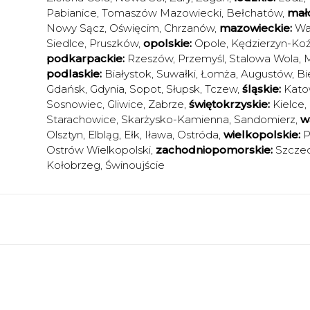
Pabianice
,
Tomaszów Mazowiecki
,
Bełchatów
,
mało
Nowy Sącz
,
Oświęcim
,
Chrzanów
,
mazowieckie:
Wa
Siedlce
,
Pruszków
,
opolskie:
Opole
,
Kędzierzyn-Koź
podkarpackie:
Rzeszów
,
Przemyśl
,
Stalowa Wola
,
M
podlaskie:
Białystok
,
Suwałki
,
Łomża
,
Augustów
,
Bi
Gdańsk
,
Gdynia
,
Sopot
,
Słupsk
,
Tczew
,
śląskie:
Kato
Sosnowiec
,
Gliwice
,
Zabrze
,
świętokrzyskie:
Kielce
,
Starachowice
,
Skarżysko-Kamienna
,
Sandomierz
,
w
Olsztyn
,
Elbląg
,
Ełk
,
Iława
,
Ostróda
,
wielkopolskie:
P
Ostrów Wielkopolski
,
zachodniopomorskie:
Szczec
Kołobrzeg
,
Świnoujście