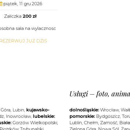
piątek, 11 gru 2026
Zaliczka
200 zł
osobna sala na wylacznosc
REZERWUJ JUŻ DZIŚ
Usługi – foto, animac
 Góra
,
Lubin
,
kujawsko-
dolnośląskie:
Wrocław
,
Wał
dz
,
Inowrocław
,
lubelskie:
pomorskie:
Bydgoszcz
,
Tor
skie:
Gorzów Wielkopolski
,
Lublin
,
Chełm
,
Zamość
,
Biał
Piotrków Trybunalski
,
Zielona Góra
,
Nowa Sól
,
Żary